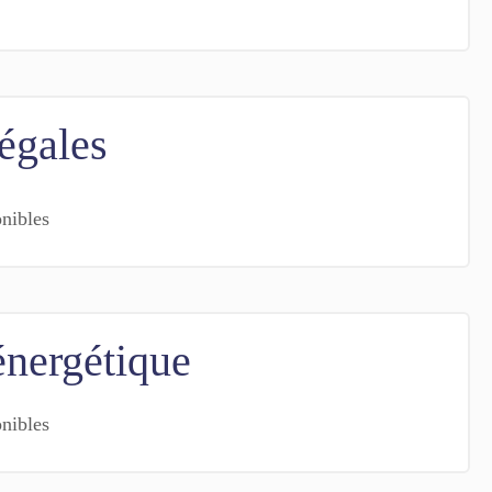
égales
onibles
énergétique
onibles