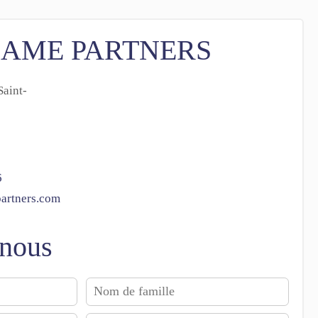
SAME PARTNERS
aint-
6
artners.com
-nous