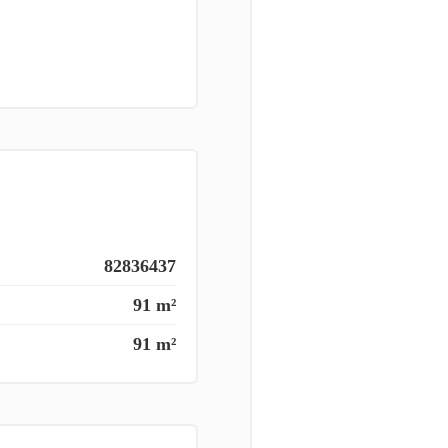
82836437
91 m²
91 m²